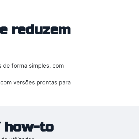
 e reduzem
s de forma simples, com
— com versões prontas para
/ how-to