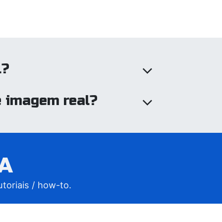
l?
e imagem real?
A
toriais / how-to.