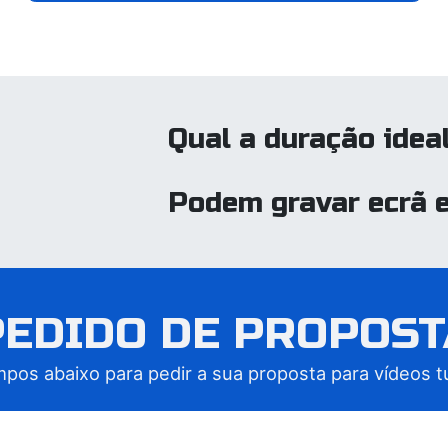
Qual a duração idea
Podem gravar ecrã 
PEDIDO DE PROPOST
os abaixo para pedir a sua proposta para vídeos tu