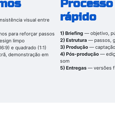
amos
Processo
rápido
nsistência visual entre
1) Briefing
— objetivo, pú
mos para reforçar passos
2) Estrutura
— passos, gu
esign limpo
3) Produção
— captação 
16:9) e quadrado (1:1)
4) Pós-produção
— ediç
ecrã, demonstração em
som
5) Entregas
— versões fi