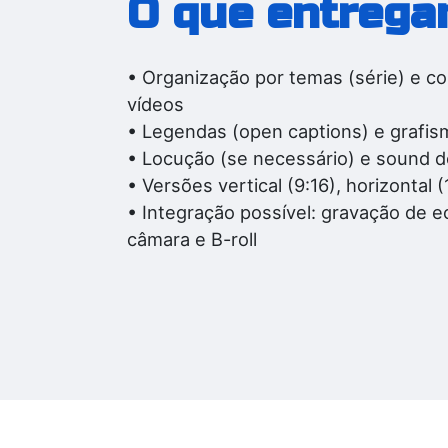
O que entreg
• Organização por temas (série) e co
vídeos
• Legendas (open captions) e grafis
• Locução (se necessário) e sound d
• Versões vertical (9:16), horizontal (
• Integração possível: gravação de 
câmara e B-roll