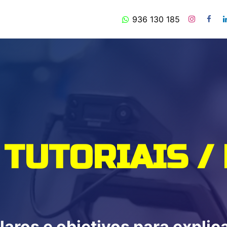
is
Timelapse
Produção de Vídeo
936 130 185
Sobre Nós
Contact
 TUTORIAIS /
aros e objetivos para explic