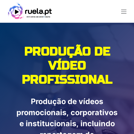
Pular para o conteúdo
PRODUÇÃ​O DE
VÍDEO
PROFISSIONAL
Produção de vídeos
promocionais, corporativos
e institucionais, incluindo