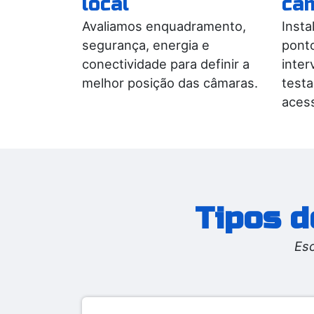
câm
local
Inst
Avaliamos enquadramento,
ponto
segurança, energia e
inter
conectividade para definir a
test
melhor posição das câmaras.
aces
Tipos d
Esc