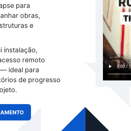
apse para
anhar obras,
struturas e
i instalação,
 acesso remoto
 — ideal para
atórios de progresso
ojeto.
ÇAMENTO