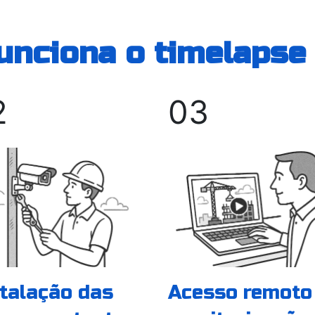
nciona o timelapse
2
03
talação das
Acesso remoto