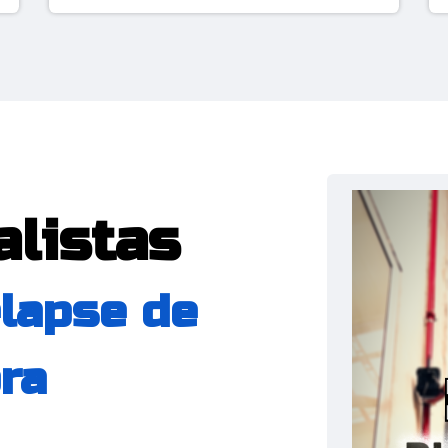
alistas
lapse de
ra