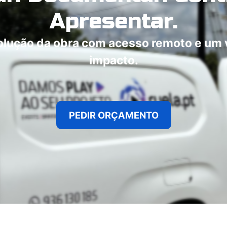
Apresentar.
ução da obra com acesso remoto e um ví
impacto.
PEDIR ORÇ
AMENTO​​