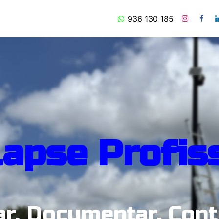
is
Timelapse
Produção de Vídeo
936 130 185
Sobre Nós
Contact
apse Profis
ar. Documentar. Contr