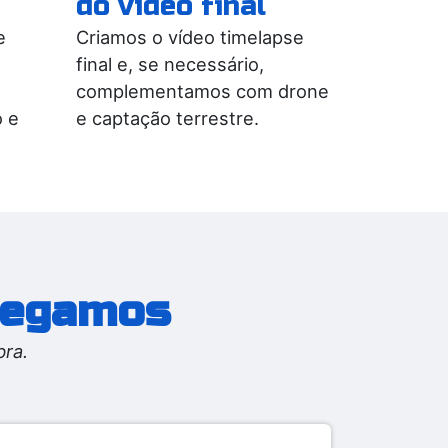
do vídeo final
e
Criamos o vídeo timelapse
final e, se necessário,
complementamos com drone
o e
e captação terrestre.
tregamos
bra.