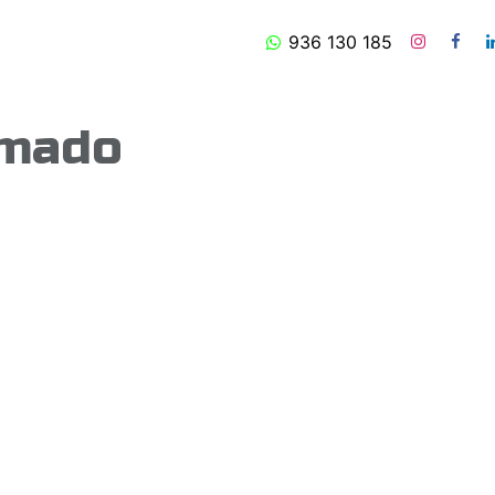
is
Timelapse
Produção de Vídeo
936 130 185
Sobre Nós
Contact
amado