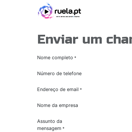
Pular para o conteúdo
Home
Audiovisua
Enviar um ch
Nome completo
*
Número de telefone
Endereço de email
*
Nome da empresa
Assunto da
mensagem
*